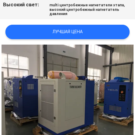
Высокий свет:
,
САЙТА
multi центробежные нагнетатели этапа
высокий центробежный нагнетатель
давления
PRIVACY
ЛУЧШАЯ ЦЕНА
POLICY