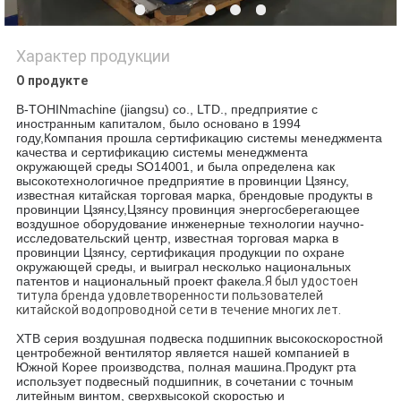
Характер продукции
О продукте
B-TOHIN
machine (jiangsu) co., LTD., предприятие с
иностранным капиталом, было основано в 1994
году,Компания прошла сертификацию системы менеджмента
качества и сертификацию системы менеджмента
окружающей среды SO14001, и была определена как
высокотехнологичное предприятие в провинции Цзянсу,
известная китайская торговая марка, брендовые продукты в
провинции Цзянсу,Цзянсу провинция энергосберегающее
воздушное оборудование инженерные технологии научно-
исследовательский центр, известная торговая марка в
провинции Цзянсу, сертификация продукции по охране
окружающей среды, и выиграл несколько национальных
патентов и национальный проект факела.
Я был удостоен
титула бренда удовлетворенности пользователей
китайской водопроводной сети в течение многих лет.
XTB серия воздушная подвеска подшипник высокоскоростной
центробежной вентилятор является нашей компанией в
Южной Корее производства, полная машина.
Продукт рта
использует подвесный подшипник, в сочетании с точным
литейным винтом, сверхвысокой скоростью и