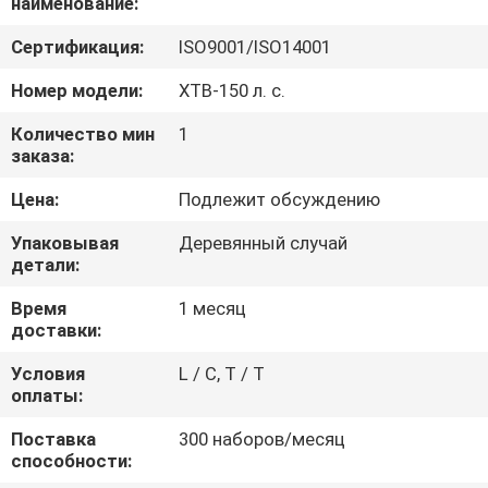
наименование:
ПРОВЕРКА
Сертификация:
ISO9001/ISO14001
КАЧЕСТВА
Номер модели:
XTB-150 л. с.
Количество мин
1
СВЯЖИТЕСЬ
заказа:
МЫ
Цена:
Подлежит обсуждению
Упаковывая
Деревянный случай
СПРОСИТЕ
детали:
ЦИТАТУ
Время
1 месяц
доставки:
COMPANY
Условия
L / C, T / T
оплаты:
NEWS
Поставка
300 наборов/месяц
способности:
КАРТА