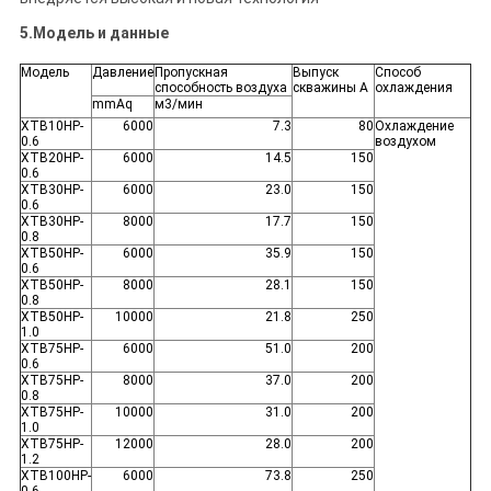
5.Модель и данные
Модель
Давление
Пропускная
Выпуск
Способ
способность воздуха
скважины А
охлаждения
mmAq
м3/мин
XTB10HP-
6000
7.3
80
Охлаждение
0.6
воздухом
XTB20HP-
6000
14.5
150
0.6
XTB30HP-
6000
23.0
150
0.6
XTB30HP-
8000
17.7
150
0.8
XTB50HP-
6000
35.9
150
0.6
XTB50HP-
8000
28.1
150
0.8
XTB50HP-
10000
21.8
250
1.0
XTB75HP-
6000
51.0
200
0.6
XTB75HP-
8000
37.0
200
0.8
XTB75HP-
10000
31.0
200
1.0
XTB75HP-
12000
28.0
200
1.2
XTB100HP-
6000
73.8
250
0.6