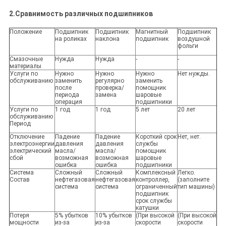
2.Сравнимость различных подшипников
Положение
Подшипник
Подшипник
Магнитный
Подшипник
на роликах
наклона
подшипник
воздушной
фольги
Смазочные
Нужда
Нужда
-
-
материалы
Услуги по
Нужно
Нужно
Нужно
Нет нужды.
обслуживанию
заменить
регулярно
заменить
после
проверка/
помощник
периода
замена
шаровые
операция
подшипники
Услуги по
1 год
1 год
5 лет
20 лет
обслуживанию
Период
Отключение
Падение
Падение
Короткий срок
Нет, нет.
электроэнергии
давления
давления
службы
электрический
масла/
масла/
помощник
сбой
возможная
возможная
шаровые
ошибка
ошибка
подшипники
Система
Сложный
Сложный
Комплексный
Легко.
Состав
нефтегазовая
нефтегазовая
контроллер,
(заполните
система
система
ограниченный
тип машины)
подшипник
срок службы
катушки
Потеря
5% убытков
10% убытков
(При высокой
(При высокой
мощности
из-за
из-за
скорости
скорости