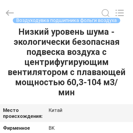
B-
Tohin
Machine
(Jiangsu)
Co.,
Воздуходувка подшипника фольги воздуха
Ltd..
All
Rights
Низкий уровень шума -
ДОМ
Reserved.
экологически безопасная
ПРОДУКТЫ
подвеска воздуха с
центрифугирующим
РОЛИКИ
вентилятором с плавающей
мощностью 60,3-104 м3/
О
мин
НАС
Место
Китай
ПУТЕШЕСТВИЕ
происхождения:
ФАБРИКИ
Фирменное
BK