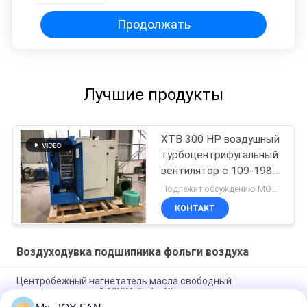
вентилятором с плавающей
мощностью 60,3-104 м3/мин
Продолжать
Лучшие продукты
XTB 300 HP воздушный
турбоцентрифугальный
вентилятор с 109-198
м3/мин скоростью
Подлежит обсуждению MOQ:1
потока и 1480 кг
КОНТАКТ
Воздуходувка подшипника фольги воздуха
Центробежный нагнетатель масла свободный
высокоскоростной 60KPA Turbo Plc