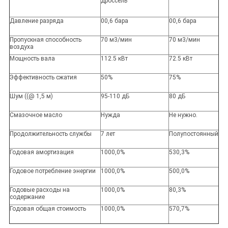
дроссель
Давление разряда
00,6 бара
00,6 бара
Пропускная способность
70 м3/мин
70 м3/мин
воздуха
Мощность вала
112.5 кВт
72.5 кВт
Эффективность сжатия
50%
75%
Шум ((@ 1,5 м)
95-110 дБ
80 дБ
Смазочное масло
Нужда
Не нужно.
Продолжительность службы
7 лет
Полупостоянный
Годовая амортизация
1000,0%
530,3%
Годовое потребление энергии
1000,0%
500,0%
Годовые расходы на
1000,0%
80,3%
содержание
Годовая общая стоимость
1000,0%
570,7%