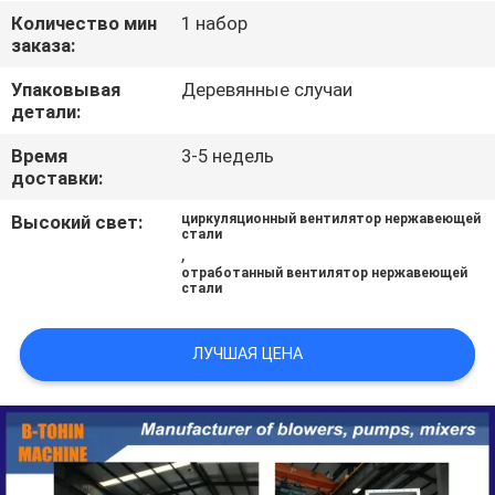
Количество мин
1 набор
ПРОВЕРКА
заказа:
КАЧЕСТВА
Упаковывая
Деревянные случаи
детали:
СВЯЖИТЕСЬ
Время
3-5 недель
доставки:
МЫ
Высокий свет:
циркуляционный вентилятор нержавеющей
стали
,
СПРОСИТЕ
отработанный вентилятор нержавеющей
стали
ЦИТАТУ
ЛУЧШАЯ ЦЕНА
COMPANY
NEWS
КАРТА