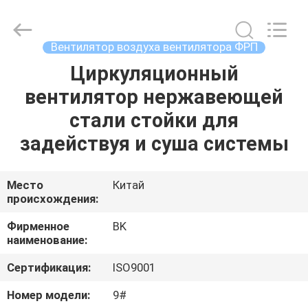
B-
Tohin
Machine
(Jiangsu)
Co.,
Вентилятор воздуха вентилятора ФРП
Ltd..
All
Rights
Циркуляционный
ДОМ
Reserved.
вентилятор нержавеющей
ПРОДУКТЫ
стали стойки для
задействуя и суша системы
РОЛИКИ
Место
Китай
происхождения:
О
НАС
Фирменное
BK
наименование:
ПУТЕШЕСТВИЕ
Сертификация:
ISO9001
ФАБРИКИ
Номер модели:
9#