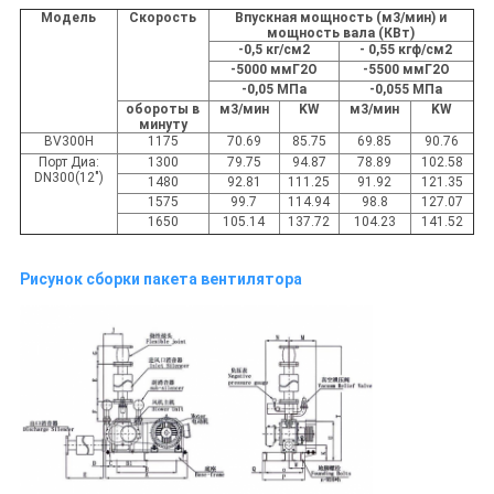
Модель
Скорость
Впускная мощность (м3/мин) и
мощность вала (КВт)
-0,5 кг/см2
- 0,55 кгф/см2
-5000 ммГ2О
-5500 ммГ2О
-0,05 МПа
-0,055 МПа
обороты в
м3/мин
KW
м3/мин
KW
минуту
BV300H
1175
70.69
85.75
69.85
90.76
Порт Диа:
1300
79.75
94.87
78.89
102.58
DN300(12")
1480
92.81
111.25
91.92
121.35
1575
99.7
114.94
98.8
127.07
1650
105.14
137.72
104.23
141.52
Рисунок сборки пакета вентилятора