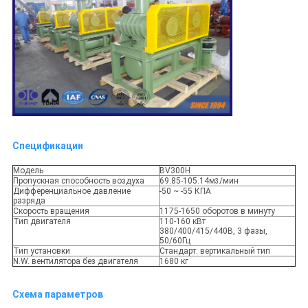
Спецификации
Модель
BV300H
Пропускная способность воздуха
69.85-105.14м
/мин
3
Дифференциальное давление
-50 ~ -55 КПА
разряда
Скорость вращения
1175-1650 оборотов в минуту
Тип двигателя
110-160 кВт
380/400/415/440В, 3 фазы,
50/60Гц
Тип установки
Стандарт: вертикальный тип
N.W. вентилятора без двигателя
1680 кг
Схема параметров