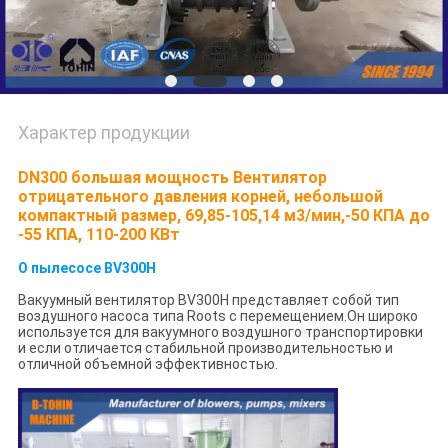
Характер продукции
DN300 большая мощность Вентилятор
отрицательного давления корней, небольшой
компактный размер, 69,85-105,14 м3/мин,-50 КПА до
-55 КПА, 110-200 КВт
О пылесосе BV300H
Вакуумный вентилятор BV300H представляет собой тип
воздушного насоса типа Roots с перемещением.Он широко
используется для вакуумного воздушного транспортировки
и если отличается стабильной производительностью и
отличной объемной эффективностью.