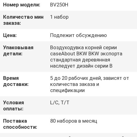
Номер модели:
BV250H
ПРОВЕРКА
Количество мин
1 набор
КАЧЕСТВА
заказа:
Цена:
Подлежит обсуждению
СВЯЖИТЕСЬ
Упаковывая
Воздуходувка корней серии
МЫ
детали:
caseAbout BKW BKW экспорта
стандартная деревянная
наследует дизайн серии B
СПРОСИТЕ
Время
5 до 20 рабочих дней, зависят от
ЦИТАТУ
доставки:
количества заказа и
спецификации
COMPANY
Условия
L/C, T/T
оплаты:
NEWS
Поставка
80 наборов в месяц
способности:
КАРТА