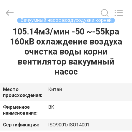
B-
Tohin
Machine
(Jiangsu)
Co.,
Вачуумный насос воздуходувки корней
Ltd..
All
Rights
105.14м3/мин -50 ~-55kpa
ДОМ
Reserved.
160кВ охлаждение воздуха
ПРОДУКТЫ
очистка воды корни
вентилятор вакуумный
РОЛИКИ
насос
О
Место
Китай
происхождения:
НАС
Фирменное
BK
наименование:
ПУТЕШЕСТВИЕ
ФАБРИКИ
Сертификация:
ISO9001/ISO14001