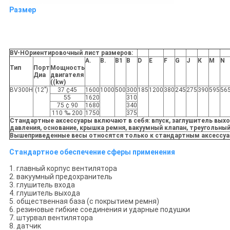
Размер
BV-H
Ориентировочный лист размеров:
А.
В.
В1
В
D
Е
F
G
J
К
М
N
Тип
Порт
Мощность
Диа
двигателя
((kw)
BV300H
(12")
37 ¢45
1600
1000
500
300
185
1200
380
245
275
390
595
56
55
1620
310
75 ¢ 90
1680
340
110 ‰ 200
1750
375
Стандартные аксессуары включают в себя: впуск, заглушитель вых
давления, основание, крышка ремня, вакуумный клапан, треугольный
Вышеприведенные весы относятся только к стандартным аксессуар
Стандартное обеспечение сферы применения
1. главный корпус вентилятора
2. вакуумный предохранитель
3. глушитель входа
4. глушитель выхода
5. общественная база (с покрытием ремня)
6. резиновые гибкие соединения и ударные подушки
7. штурвал вентилятора
8. датчик