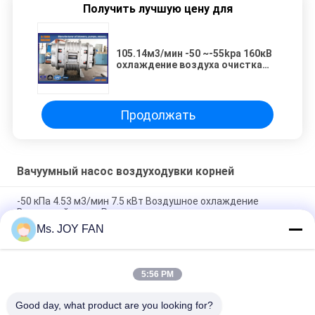
Получить лучшую цену для
105.14м3/мин -50 ~-55kpa 160кВ
охлаждение воздуха очистка
воды корни вентилятор
вакуумный насос
Продолжать
Вачуумный насос воздуходувки корней
-50 кПа 4.53 м3/мин 7.5 кВт Воздушное охлаждение
Вакуумный насос Рутса для отрицательного давления
Ms. JOY FAN
105.14м3/мин -50 ~-55kpa 160кВ охлаждение воздуха
очистка воды корни вентилятор вакуумный насос
5:56 PM
8" Отрицательное давление воздуха 41.09 м3/мин -70 кПа
75 кВт Роторный воздуходувный насос
Good day, what product are you looking for?