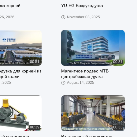
вка корней
YU-EG Воздуходувка
26, 2026
November 03, 2025
00:51
00:37
дувка для корней из
Магнитное подвес MTB
ей стали
центробежная дулка
4, 2025
August 14, 2025
00:39
00:33
ый вентилятор
Ротационный вентилятор