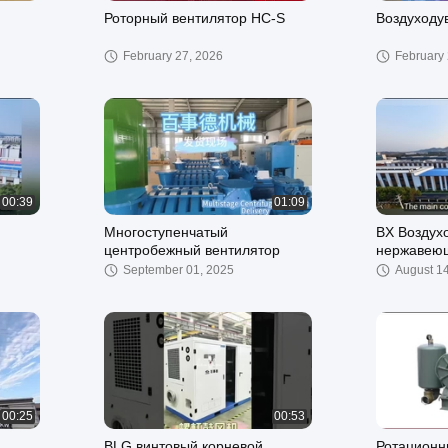
Роторный вентилятор HC-S
Воздуходу
ор
February 27, 2026
February 
00:39
01:09
Многоступенчатый
BX Воздухо
центробежный вентилятор
нержавеющ
September 01, 2025
August 1
00:25
00:53
BLG винтовый корневой
Ротационн