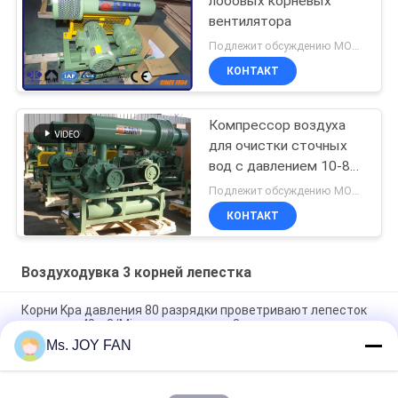
лобовых корневых
вентилятора
Подлежит обсуждению MOQ:1 набор
КОНТАКТ
Компрессор воздуха
для очистки сточных
вод с давлением 10-80
КПА
Подлежит обсуждению MOQ:1 комплект
КОНТАКТ
Воздуходувка 3 корней лепестка
Корни Kpa давления 80 разрядки проветривают лепесток
роторное 40m3/Min литого железа 3 воздуходувки
Ms. JOY FAN
10" 80kpa 71.52m3/Min 132kw Литой железный трехлобный
корневой вентилятор