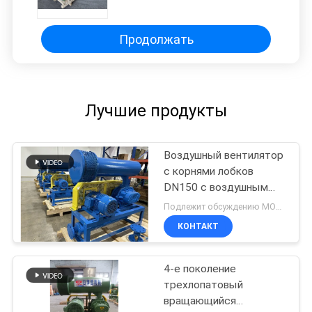
цвета армии с малошумным
экономическим
энергопотреблением
Продолжать
Лучшие продукты
Воздушный вентилятор
с корнями лобков
DN150 с воздушным
охлаждением,
Подлежит обсуждению MOQ:1 комплект
вентилятор с
КОНТАКТ
вертикальными
корнями
4-е поколение
трехлопатовый
вращающийся