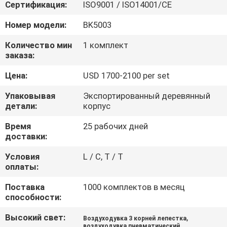
Сертификация:
ISO9001 / ISO14001/CE
ПРОВЕРКА
Номер модели:
BK5003
КАЧЕСТВА
Количество мин
1 комплект
заказа:
СВЯЖИТЕСЬ
Цена:
USD 1700-2100 per set
МЫ
Упаковывая
Экспортированный деревянный
детали:
корпус
СПРОСИТЕ
Время
25 рабочих дней
ЦИТАТУ
доставки:
Условия
L / C, T / T
оплаты:
COMPANY
NEWS
Поставка
1000 комплектов в месяц
способности:
Высокий свет:
,
КАРТА
Воздуходувка 3 корней лепестка
воздуходувка пневматический