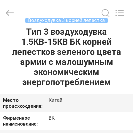
B-
Tohin
Machine
(Jiangsu)
Co.,
Воздуходувка 3 корней лепестка
Ltd..
All
Rights
Тип 3 воздуходувка
ДОМ
Reserved.
1.5КВ-15КВ БК корней
ПРОДУКТЫ
лепестков зеленого цвета
армии с малошумным
РОЛИКИ
экономическим
энергопотреблением
О
НАС
Место
Китай
происхождения:
ПУТЕШЕСТВИЕ
Фирменное
BK
наименование:
ФАБРИКИ