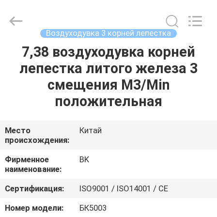
B-
Tohin
Machine
(Jiangsu)
Co.,
Воздуходувка 3 корней лепестка
Ltd..
All
Rights
7,38 воздуходувка корней
ДОМ
Reserved.
лепестка литого железа 3
ПРОДУКТЫ
смещения M3/Min
положительная
РОЛИКИ
Место
Китай
происхождения:
О
НАС
Фирменное
BK
наименование:
ПУТЕШЕСТВИЕ
Сертификация:
ISO9001 / ISO14001 / CE
ФАБРИКИ
Номер модели:
БК5003