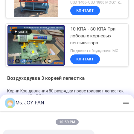
USD 1400- USD 1800 MOQ:1 комплект
КОНТАКТ
10 КПА - 80 КПА Три
лобовых корневых
вентилятора
Подлежит обсуждению MOQ:1 набор
КОНТАКТ
Воздуходувка 3 корней лепестка
Корни Kpa давления 80 разрядки проветривают лепесток
роторное 40m3/Min литого железа 3 воздуходувки
Ms. JOY FAN
10" 80kpa 71.52m3/Min 132kw Литой железный трехлобный
корневой вентилятор
10:59 PM
Вода DN200 охладила давление 100KPA воздуходувки 3
корней лепестка максимальное