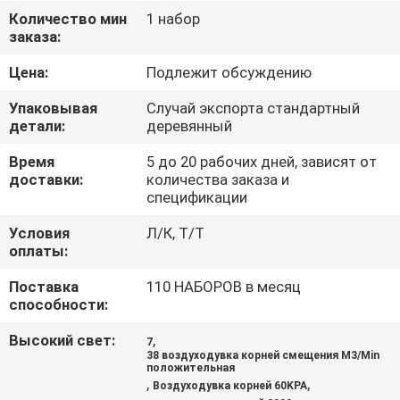
Количество мин
1 набор
ПРОВЕРКА
заказа:
КАЧЕСТВА
Цена:
Подлежит обсуждению
Упаковывая
Случай экспорта стандартный
СВЯЖИТЕСЬ
детали:
деревянный
МЫ
Время
5 до 20 рабочих дней, зависят от
доставки:
количества заказа и
спецификации
СПРОСИТЕ
Условия
Л/К, Т/Т
ЦИТАТУ
оплаты:
Поставка
110 НАБОРОВ в месяц
COMPANY
способности:
NEWS
Высокий свет:
,
7
38 воздуходувка корней смещения M3/Min
положительная
КАРТА
,
,
Воздуходувка корней 60KPA