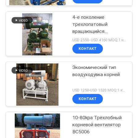
вертикальными
корнями
4-е поколение
трехлопатовый
вращающийся
вентилятор DN125
USD 2550- USD 4160 MOQ:1 набор
BK6008
КОНТАКТ
Экономический тип
воздуходувка корней
USD 1250-USD 1520 MOQ:1 комплект
КОНТАКТ
10-80kpa Трёхлобный
корневой вентилятор
BC5006