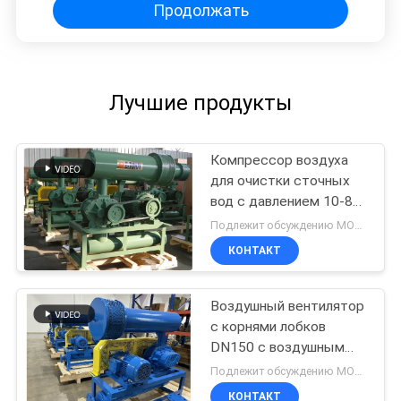
Продолжать
Лучшие продукты
Компрессор воздуха
для очистки сточных
вод с давлением 10-80
КПА
Подлежит обсуждению MOQ:1 комплект
КОНТАКТ
Воздушный вентилятор
с корнями лобков
DN150 с воздушным
охлаждением,
Подлежит обсуждению MOQ:1 комплект
вентилятор с
КОНТАКТ