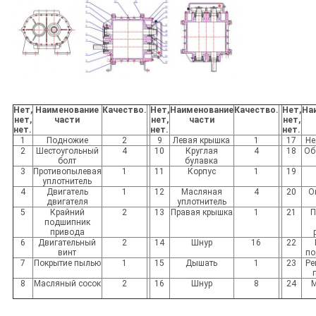
Нет,
Наименование
Качество.
Нет,
Наименование
Качество.
Нет,
На
нет,
части
нет,
части
нет,
нет.
нет.
нет.
1
Подножие
2
9
Левая крышка
1
17
Не
2
Шестоугольный
4
10
Круглая
4
18
Об
болт
булавка
3
Противопылевая
1
11
Корпус
1
19
уплотнитель
4
Двигатель
1
12
Масляная
4
20
О
двигателя
уплотнитель
5
Крайний
2
13
Правая крышка
1
21
П
подшипник
привода
6
Двигательный
2
14
Шнур
16
22
винт
по
7
Покрытие пылью
1
15
Дышать
1
23
Ре
8
Масляный сосок
2
16
Шнур
8
24