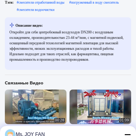
Тэги:
#
смесители отработанной воды
#
погруженный в воду смеситель
#
смесители водоочистки
Описание видео:
Откройте для себя центробежный воздуходув DN200 с воздушным
охлаждением, производительностью 23-44 м³/мин, с магнитной подвеской,
оснащенный передовой технологией магнитной левитации для высокой
эффективности, низких эксплуатационных расходов и тихой работы.
Идеально подходит для таких отраслей, как фармацевтика, пищевая
промышленность и производство полупроводников.
Связанные Видео
00:28
01:09
GS Одноступенчатый
Воздуходувка корней
Ms. JOY FAN
высокоскоростной центробежный
Наши Продукты